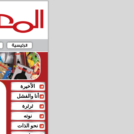
الأخيرة
أنا والفشل
ثرثرة
نوته
نحو الذات